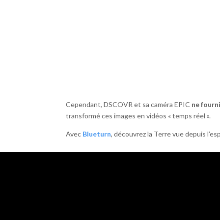
Cependant, DSCOVR et sa caméra EPIC
ne fourn
transformé ces images en vidéos « temps réel ».
Avec
Blueturn
, découvrez la Terre vue depuis l’e