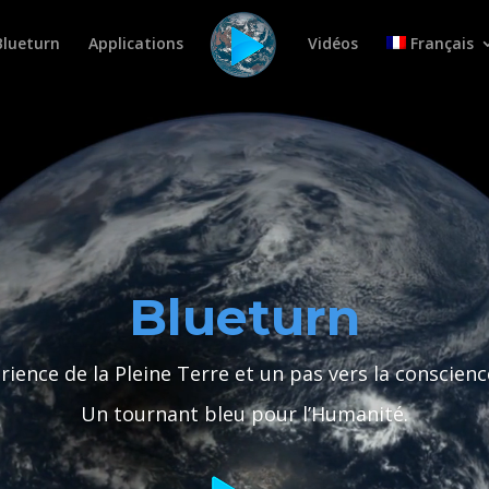
Blueturn
Applications
Vidéos
Français
Lecteur
vidéo
Blueturn
érience de la Pleine Terre et un pas vers la conscienc
Un tournant bleu pour l’Humanité.