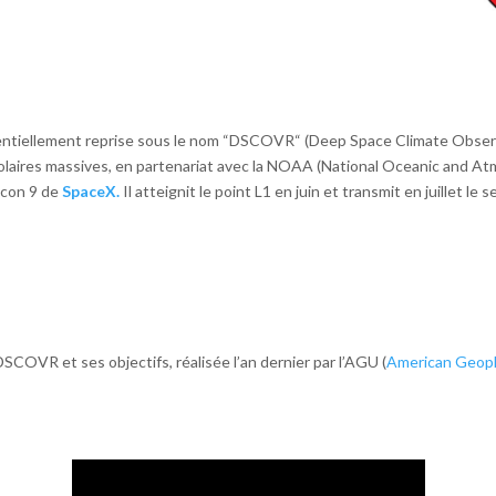
dentiellement reprise sous le nom “DSCOVR“ (Deep Space Climate Observa
s solaires massives, en partenariat avec la NOAA (National Oceanic and At
alcon 9 de
SpaceX.
Il atteignit le point L1 en juin et transmit en juillet le
DSCOVR et ses objectifs, réalisée l’an dernier par l’AGU (
American Geoph