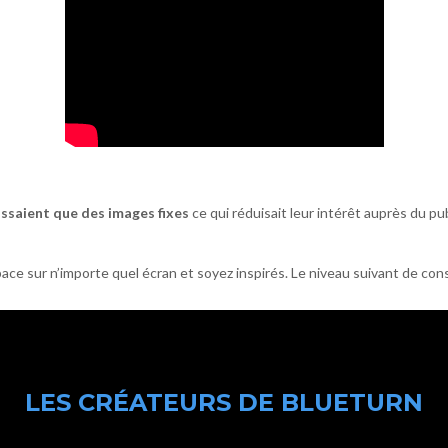
issaient que des images fixes
ce qui réduisait leur intérêt auprès du pu
space sur n’importe quel écran et soyez inspirés. Le niveau suivant de 
LES CRÉATEURS DE BLUETURN